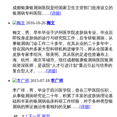
成都银康银屑病医院是经国家卫生主管部门批准设立的
银屑病专科医院……
[详细]
2016-10-26
梅文
梅文，男。早年毕业于泸州医学院皮肤病专业。毕业后
即投身皮肤病的诊疗与研究院工作，后专研银屑病，从
事银屑病门诊工作二十多年。在其从业的二十多年中，
曾在国内外多家大型科研机构进修学习，师从全国著名
皮肤专家李绍兴、陈美明。其从医的足迹也曾遍布上
海、杭州、南京等城市。现任成都银康银屑病医院银屑
病资深医师，是该院“人才引进计划”重点引起与培养的
复合型人才。……
[详细]
2015-07-18
李广祥
李广祥，男，毕业于四川医学院，曾在三甲医院任职，
从事银屑病研究近二十年，积累了丰富的皮肤病理论基
础和丰富的银屑病临床科研工作经验，对于各种类型银
屑病的辨证施治有着独到的见解……
[详细]
41
1
2
下一页
尾页