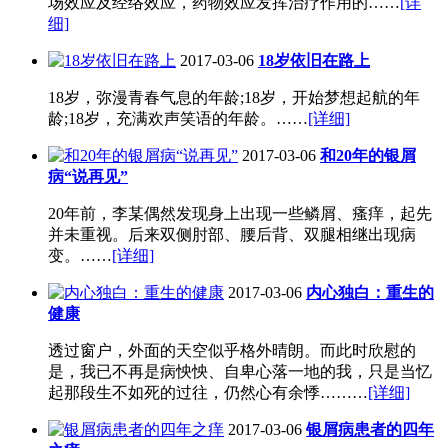
场效应及经络效应，药物效应发挥治疗作用的……
[详
细]
2017-03-06
18岁依旧在路上
18岁，弥漫青春气息的年龄;18岁，开始梦想起航的年
龄;18岁，充满欢声笑语的年龄。……
[详细]
2017-03-06
和20年的银屑
病“说再见”
20年前，李某偶然发现身上出现一些鳞屑、瘙痒，起先
并未重视。后来双侧肘部、腰后背、双腿相继出现病
变。……
[详细]
2017-03-06
内心独白：重生的
健康
透过窗户，外面的天空似乎格外晴朗。而此时欣慰的
是，我已不再是病怏怏、自卑心落一地的我，只是当忆
起那段生不如死的过往，仍然心有余悸………
[详细]
2017-03-06
银屑病患者的四年